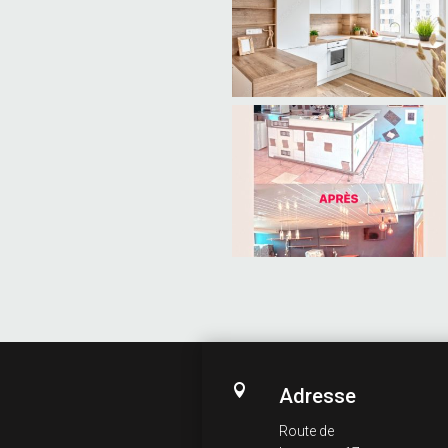

Adresse
Route de