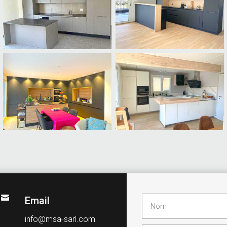

Email
info@msa-sarl.com